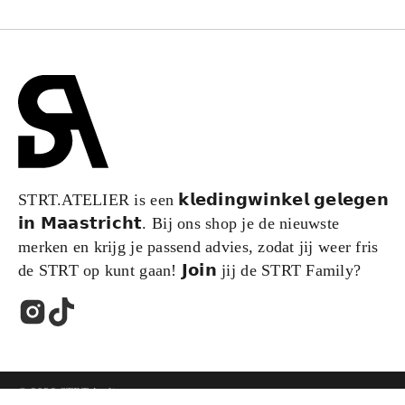
STRT.ATELIER is een 𝗸𝗹𝗲𝗱𝗶𝗻𝗴𝘄𝗶𝗻𝗸𝗲𝗹 𝗴𝗲𝗹𝗲𝗴𝗲𝗻
𝗶𝗻 𝗠𝗮𝗮𝘀𝘁𝗿𝗶𝗰𝗵𝘁. Bij ons shop je de nieuwste
merken en krijg je passend advies, zodat jij weer fris
de STRT op kunt gaan! 𝗝𝗼𝗶𝗻 jij de STRT Family?
© 2026 STRT Atelier