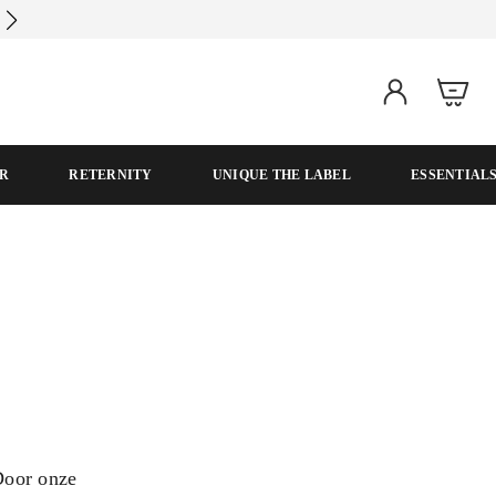
Gratis verzending
vanaf € 50,- bedrag
R
RETERNITY
UNIQUE THE LABEL
ESSENTIAL
Door onze