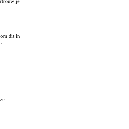
ertrouw je
 om dit in
e
nze