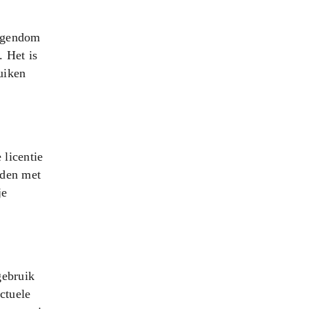
eigendom
. Het is
uiken
 licentie
uden met
je
gebruik
ctuele