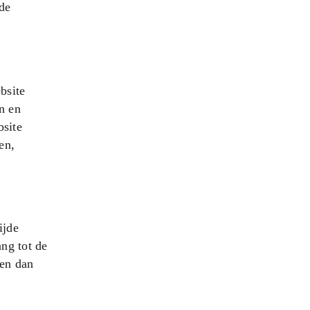
de
bsite
n en
bsite
en,
ijde
ng tot de
den dan